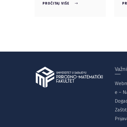
PROČITAJ VIŠE
PR
Važni
Webm
e – N
Događ
Zašti
Prijav