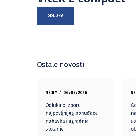
ODLUKA
Ostale novosti
NEDIM
06/07/2026
NE
Odluka o izboru
Od
najpovljnijeg ponuđača
na
nabavka i ugradnja
us
stolarije
ob