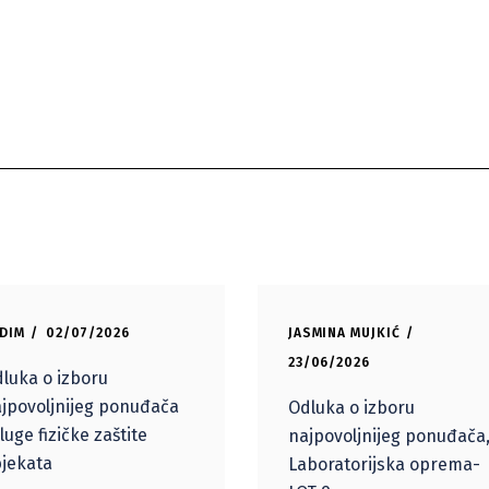
DIM
02/07/2026
JASMINA MUJKIĆ
23/06/2026
luka o izboru
jpovoljnijeg ponuđača
Odluka o izboru
luge fizičke zaštite
najpovoljnijeg ponuđača
jekata
Laboratorijska oprema-