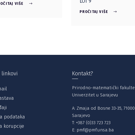
LOT 9
OČITAJ VIŠE
PROČITAJ VIŠE
 linkovi
Kontakt?
Prirodno-matematički fakulte
ail
Univerzitet u Sarajevu
astava
aji
A: Zmaja od Bosne 33-35, 71000
Sarajevo
ta podataka
T:
+387 (0)33 723 723
a korupcije
E:
pmf@pmf.unsa.ba