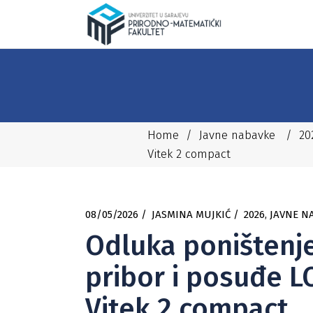
Home
/
Javne nabavke
/
20
Vitek 2 compact
08/05/2026
JASMINA MUJKIĆ
2026
,
JAVNE N
Odluka poništenje
pribor i posuđe LO
Vitek 2 compact