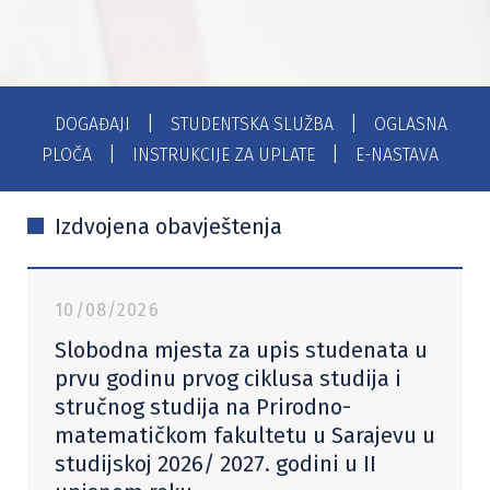
|
|
DOGAĐAJI
STUDENTSKA SLUŽBA
OGLASNA
|
|
PLOČA
INSTRUKCIJE ZA UPLATE
E-NASTAVA
Izdvojena obavještenja
10/08/2026
Slobodna mjesta za upis studenata u
prvu godinu prvog ciklusa studija i
stručnog studija na Prirodno-
matematičkom fakultetu u Sarajevu u
studijskoj 2026/ 2027. godini u II