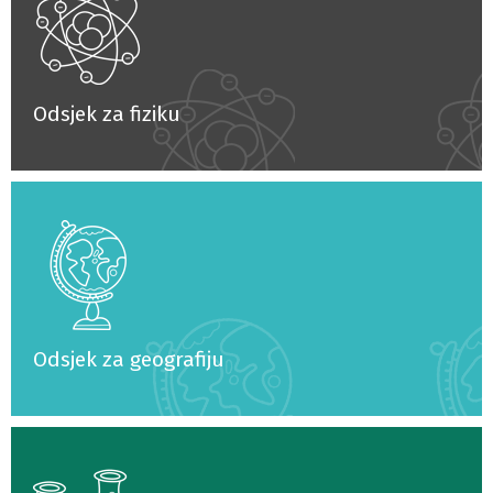
Odsjek za fiziku
Odsjek za geografiju