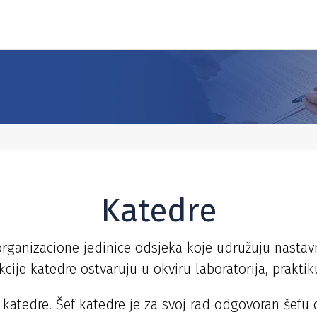
Katedre
ganizacione jedinice odsjeka koje udružuju nastavn
cije katedre ostvaruju u okviru laboratorija, praktik
atedre. Šef katedre je za svoj rad odgovoran šefu o