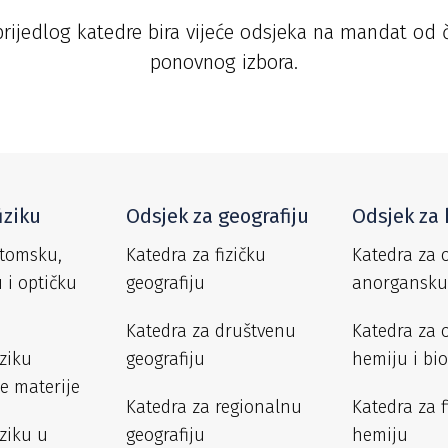
 prijedlog katedre bira vijeće odsjeka na mandat od
ponovnog izbora.
iziku
Odsjek za geografiju
Odsjek za
atomsku,
Katedra za fizičku
Katedra za 
 i optičku
geografiju
anorgansku
Katedra za društvenu
Katedra za 
iziku
geografiju
hemiju i bi
e materije
Katedra za regionalnu
Katedra za f
iziku u
geografiju
hemiju