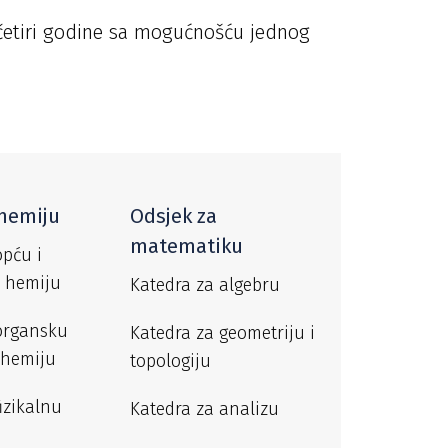
 četiri godine sa mogućnošću jednog
 hemiju
Odsjek za
matematiku
opću i
 hemiju
Katedra za algebru
organsku
Katedra za geometriju i
ohemiju
topologiju
izikalnu
Katedra za analizu