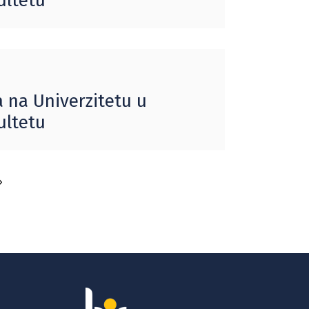
ultetu
 na Univerzitetu u
ultetu