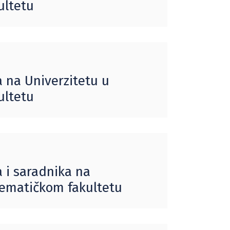
ultetu
 na Univerzitetu u
ultetu
 i saradnika na
tematičkom fakultetu