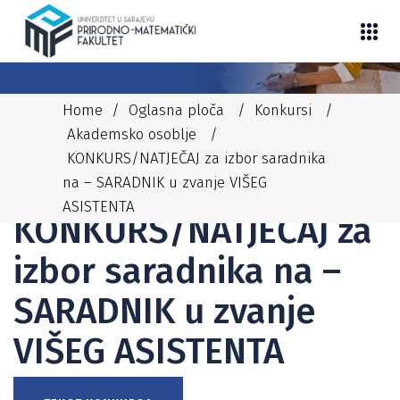
Home
/
Oglasna ploča
/
Konkursi
/
Akademsko osoblje
/
KONKURS/NATJEČAJ za izbor saradnika
na – SARADNIK u zvanje VIŠEG
12/05/2026
NEDIM
AKADEMSKO OSOBLJE
,
KONKURSI
ASISTENTA
KONKURS/NATJEČAJ za
izbor saradnika na –
SARADNIK u zvanje
VIŠEG ASISTENTA