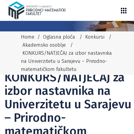
Home
/
Oglasna ploča
/
Konkursi
/
Akademsko osoblje
/
KONKURS/NATJEČAJ za izbor nastavnika
na Univerzitetu u Sarajevu – Prirodno-
30/12/2025
NEDIM
AKADEMSKO OSOBLJE
,
KONKURSI
matematičkom fakultetu
KONKURS/NATJEČAJ za
izbor nastavnika na
Univerzitetu u Sarajevu
– Prirodno-
matematičkom