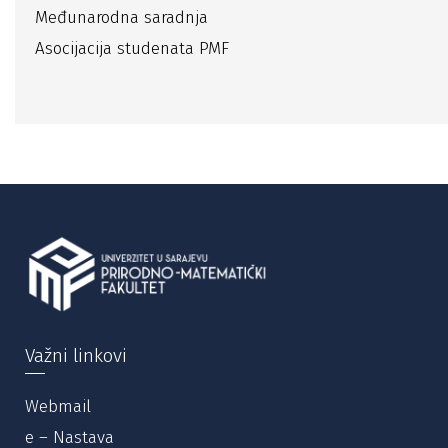
Međunarodna saradnja
Asocijacija studenata PMF
Važni linkovi
Webmail
e – Nastava