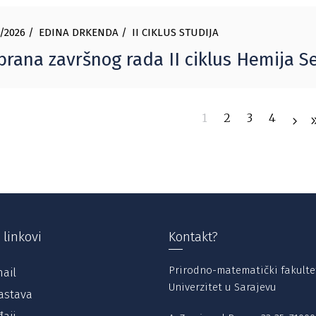
/2026
EDINA DRKENDA
II CIKLUS STUDIJA
rana završnog rada II ciklus Hemija S
1
2
3
4
 linkovi
Kontakt?
Prirodno-matematički fakulte
ail
Univerzitet u Sarajevu
astava