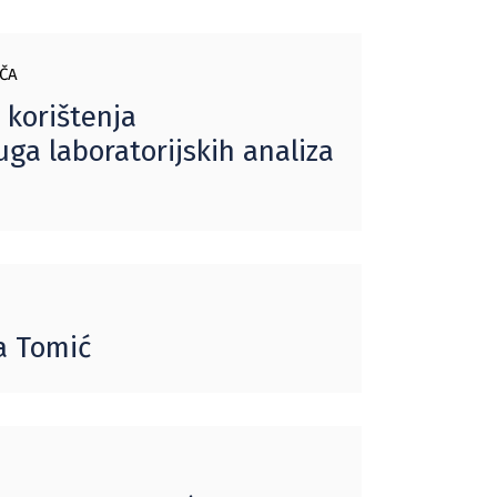
ČA
 korištenja
ga laboratorijskih analiza
a Tomić