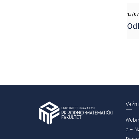
13/07
Odb
Važni
Webm
e – N