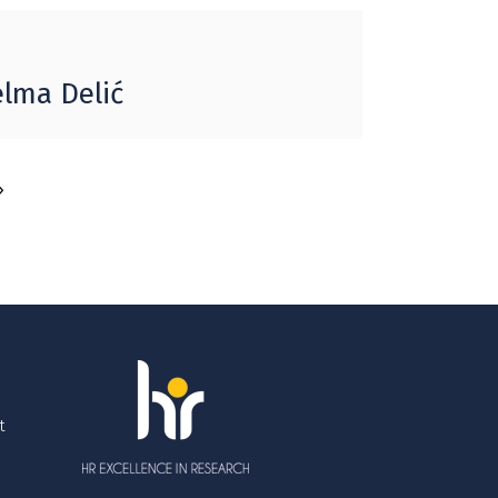
elma Delić
t