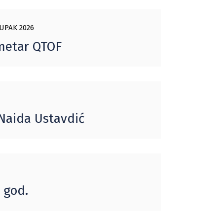
UPAK 2026
metar QTOF
 Naida Ustavdić
. god.