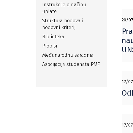
Instrukcije o načinu
uplate
20/07
Struktura bodova i
bodovni kriterij
Pra
Biblioteka
nau
Propisi
UN
Međunarodna saradnja
Asocijacija studenata PMF
17/07
Odb
17/07