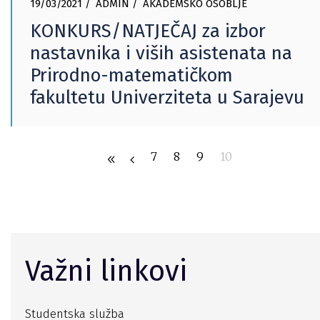
19/03/2021
ADMIN
AKADEMSKO OSOBLJE
KONKURS/NATJEČAJ za izbor
nastavnika i viših asistenata na
Prirodno-matematičkom
fakultetu Univerziteta u Sarajevu
7
8
9
10
Važni linkovi
Studentska služba