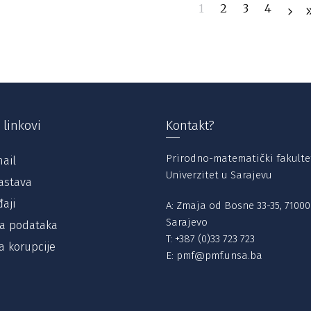
1
2
3
4
 linkovi
Kontakt?
Prirodno-matematički fakulte
ail
Univerzitet u Sarajevu
astava
aji
A: Zmaja od Bosne 33-35, 71000
Sarajevo
ta podataka
T:
+387 (0)33 723 723
a korupcije
E:
pmf@pmf.unsa.ba