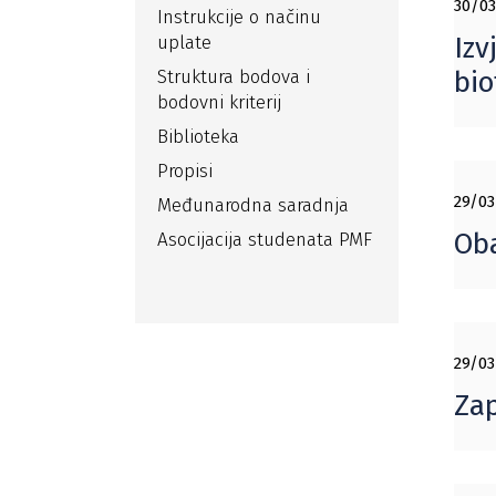
30/03
Instrukcije o načinu
uplate
Izv
Struktura bodova i
bio
bodovni kriterij
Biblioteka
Propisi
29/03
Međunarodna saradnja
Oba
Asocijacija studenata PMF
29/03
Zap