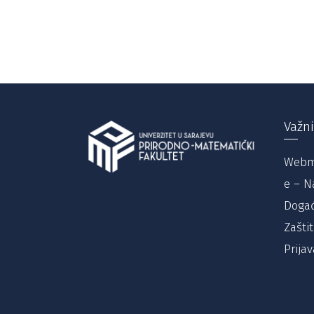
Važni
Webm
e – N
Događ
Zašti
Prijav