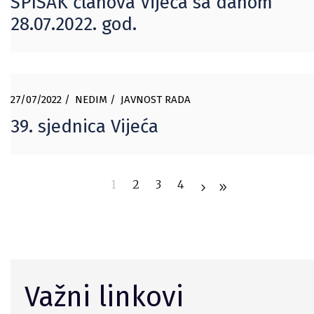
SPISAK članova Vijeća sa danom
28.07.2022. god.
27/07/2022
NEDIM
JAVNOST RADA
39. sjednica Vijeća
1
2
3
4
Važni linkovi