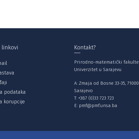
 linkovi
Kontakt?
Prirodno-matematički fakulte
ail
Univerzitet u Sarajevu
astava
aji
A: Zmaja od Bosne 33-35, 71000
Sarajevo
ta podataka
T:
+387 (0)33 723 723
a korupcije
E:
pmf@pmf.unsa.ba