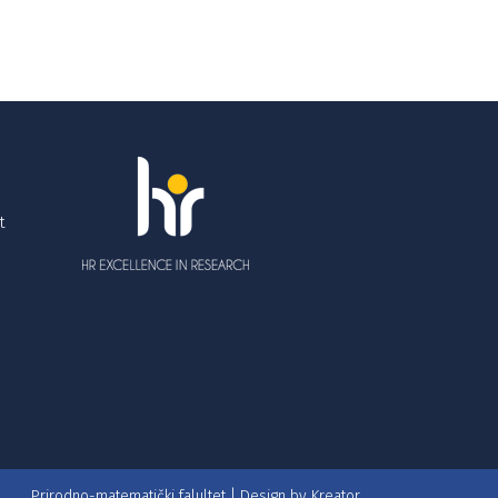
t
Prirodno-matematički falultet | Design by
Kreator.