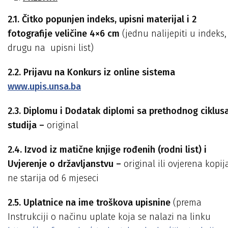
2.1. Čitko popunjen indeks, upisni materijal i 2
fotografije veličine 4×6 cm
(jednu nalijepiti u indeks,
drugu na upisni list)
2.2. Prijavu na Konkurs iz online sistema
www.upis.unsa.ba
2.3. Diplomu i Dodatak diplomi sa prethodnog ciklus
studija –
original
2.
4
.
Izvod iz matične knjige rođenih (rodni list) i
Uvjerenje o državljanstvu –
original ili ovjerena kopij
ne starija od 6 mjeseci
2.5.
Uplatnice na ime troškova upisnine
(prema
Instrukciji o načinu uplate koja se nalazi na linku