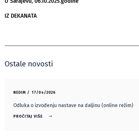
U Sarajevu,
06
.
10
.202
5
.godine
IZ DEKANATA
Ostale novosti
NEDIM
17/04/2026
Odluka o izvođenju nastave na daljinu (online režim)
PROČITAJ VIŠE