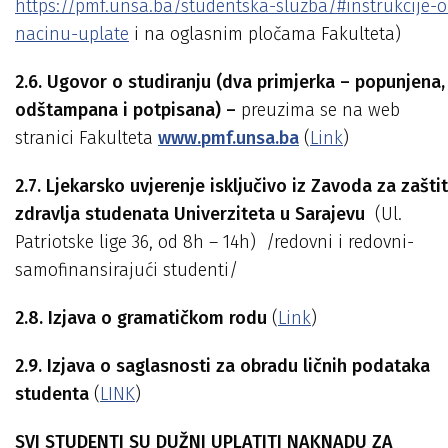
https://pmf.unsa.ba/studentska-sluzba/#instrukcije-o
nacinu-uplate
i na oglasnim pločama Fakulteta)
2.6. Ugovor o studiranju (dva primjerka – popunjena,
odštampana i potpisana) –
preuzima se na web
stranici Fakulteta
www.pmf.unsa.ba
(
Link
)
2
.
7
. Ljekarsko uvjerenje isključivo iz
Zavoda za zašti
zdravlja studenata Univerziteta u Sarajev
u
(Ul.
Patriotske lige 36, od 8h – 14h) /redovni i redovni-
samofinansirajući studenti/
2.8. Izjava o gramatičkom rodu
(
Link
)
2.9. Izjava o saglasnosti za obradu ličnih podataka
studenta
(
LINK
)
SVI STUDENTI SU DUŽNI
UPLATITI NAKNADU ZA