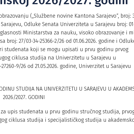
mskoj 2026/2027. godini
brazovanju („Službene novine Kantona Sarajevo“, broj: 
u Sarajevu, Odluke Senata Univerziteta u Sarajevu broj: 01
aglasnosti Ministarstva za nauku, visoko obrazovanje i m
a broj: 27/03-34-25366-2/26 od 01.06.2026. godine i Odluk
ri studenata koji se mogu upisati u prvu godinu prvog
rugog ciklusa studija na Univerzitetu u Sarajevu u
-27260-9/26 od 21.05.2026. godine, Univerzitet u Sarajev
ODINU STUDIJA NA UNIVERZITETU U SARAJEVU U AKADEM
2026/2027. GODINI
 za upis studenata u prvu godinu stručnog studija, prvo
gog ciklusa studija i specijalističkog studija u akademsk