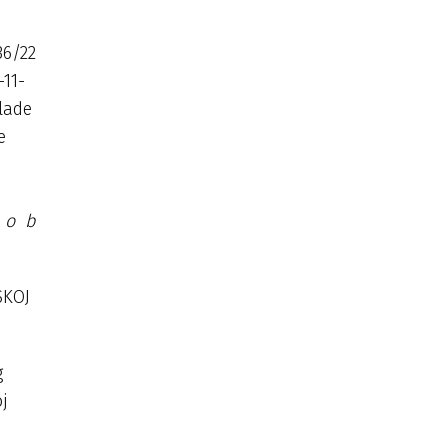
36/22
-11-
lade
e
u
o b
SKOJ
g
oj