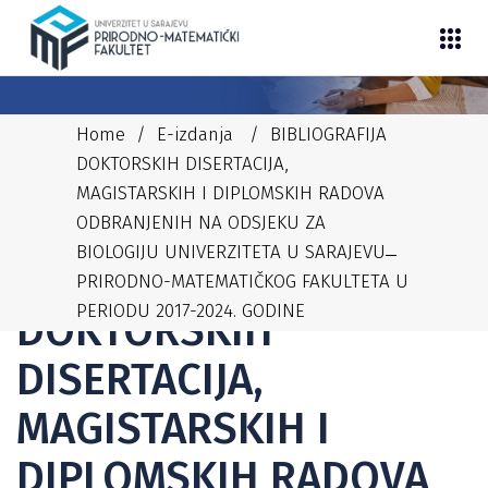
Home
/
E-izdanja
/
BIBLIOGRAFIJA
DOKTORSKIH DISERTACIJA,
MAGISTARSKIH I DIPLOMSKIH RADOVA
ODBRANJENIH NA ODSJEKU ZA
08/09/2025
ADMIN
E-IZDANJA
BIOLOGIJU UNIVERZITETA U SARAJEVU ̶
BIBLIOGRAFIJA
PRIRODNO-MATEMATIČKOG FAKULTETA U
PERIODU 2017-2024. GODINE
DOKTORSKIH
DISERTACIJA,
MAGISTARSKIH I
DIPLOMSKIH RADOVA