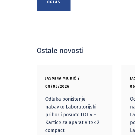
OGLAS
Ostale novosti
JASMINA MUJKIĆ
JA
08/05/2026
06
Odluka poništenje
Od
nabavke Laboratorijski
na
pribor i posuđe LOT 4 –
La
Kartice za aparat Vitek 2
po
compact
La