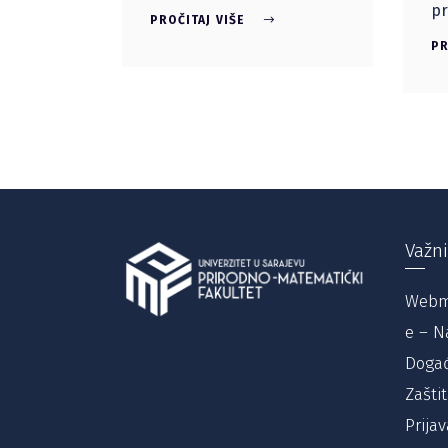
pr
PROČITAJ VIŠE
PR
Važni
Webm
e – N
Događ
Zašti
Prijav