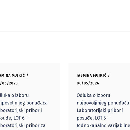
SMINA MUJKIĆ
JASMINA MUJKIĆ
/05/2026
06/05/2026
luka o izboru
Odluka o izboru
jpovoljnijeg ponuđača
najpovoljinjeg ponuđača
boratorijski pribor i
Laboratorijski pribor i
suđe, LOT 6 –
posuđe, LOT 5 –
boratorijski pribor za
Jednokanalne varijabiln