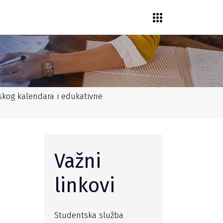
kog kalendara i edukativne
Važni
linkovi
Studentska služba