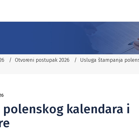
26
/
Otvoreni postupak 2026
/
Usluga štampanja polens
26
 polenskog kalendara i
re