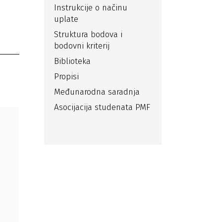
Instrukcije o načinu
uplate
Struktura bodova i
bodovni kriterij
Biblioteka
Propisi
Međunarodna saradnja
Asocijacija studenata PMF
e