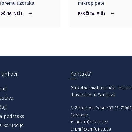
ipremu uzoraka
mikropipete
OČITAJ VIŠE
PROČITAJ VIŠE
 linkovi
Kontakt?
Prirodno-matematički fakulte
ail
Univerzitet u Sarajevu
astava
aji
A: Zmaja od Bosne 33-35, 71000
Sarajevo
ta podataka
T:
+387 (0)33 723 723
a korupcije
E:
pmf@pmf.unsa.ba