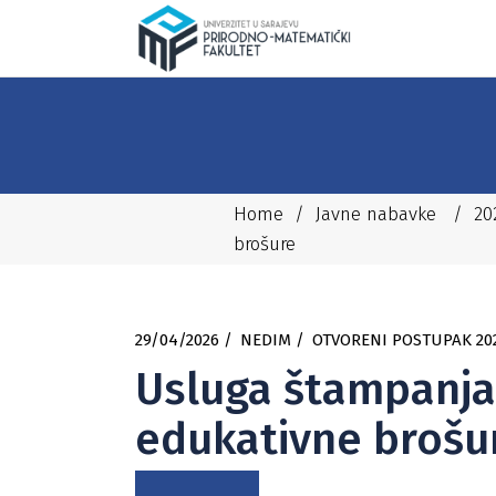
Home
/
Javne nabavke
/
20
brošure
29/04/2026
NEDIM
OTVORENI POSTUPAK 20
Usluga štampanja
edukativne brošu