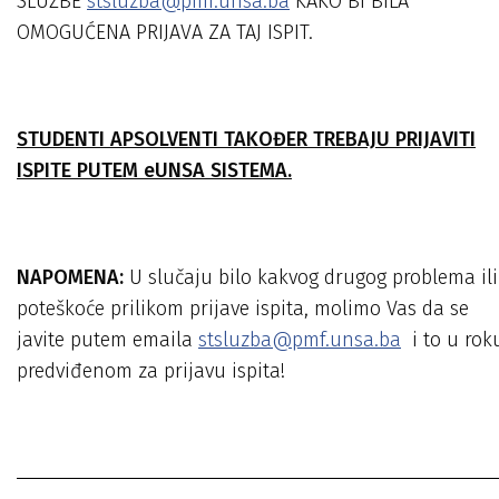
SLUŽBE
stsluzba@pmf.unsa.ba
KAKO BI BILA
OMOGUĆENA PRIJAVA ZA TAJ ISPIT.
STUDENTI APSOLVENTI TAKOĐER TREBAJU PRIJAVITI
ISPITE PUTEM eUNSA SISTEMA.
NAPOMENA:
U slučaju bilo kakvog drugog problema ili
poteškoće prilikom prijave ispita, molimo Vas da se
javite putem emaila
stsluzba@pmf.unsa.ba
i to u rok
predviđenom za prijavu ispita!