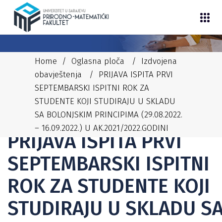
Home
/
Oglasna ploča
/
Izdvojena
obavještenja
/
PRIJAVA ISPITA PRVI
SEPTEMBARSKI ISPITNI ROK ZA
STUDENTE KOJI STUDIRAJU U SKLADU
22/07/2022
NEDIM
SA BOLONJSKIM PRINCIPIMA (29.08.2022.
IZDVOJENA OBAVJEŠTENJA
,
STUDENTSKA SLUŽBA
– 16.09.2022.) U AK.2021/2022.GODINI
PRIJAVA ISPITA PRVI
SEPTEMBARSKI ISPITNI
ROK ZA STUDENTE KOJI
STUDIRAJU U SKLADU S