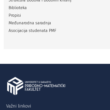
Struktura bodova i bodovni kriterij
Biblioteka
Propisi
Međunarodna saradnja
Asocijacija studenata PMF
Važni linkovi