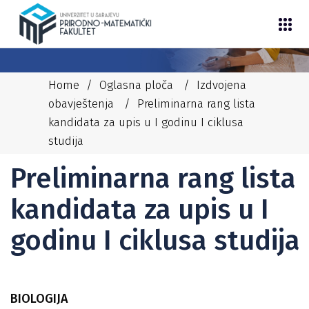
Home
/
Oglasna ploča
/
Izdvojena
obavještenja
/
Preliminarna rang lista
kandidata za upis u I godinu I ciklusa
studija
06/07/2026
NEDIM
IZDVOJENA OBAVJEŠTENJA
Preliminarna rang lista
kandidata za upis u I
godinu I ciklusa studija
BIOLOGIJA