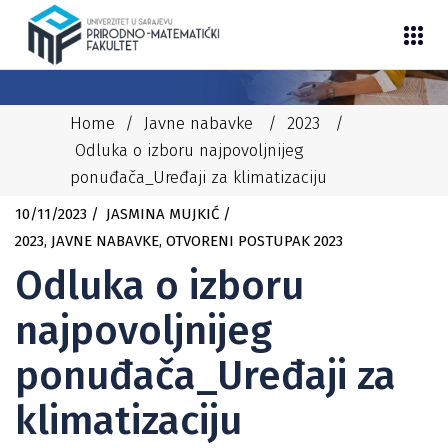
Home
/
Javne nabavke
/
2023
/
Odluka o izboru najpovoljnijeg
ponuđača_Uređaji za klimatizaciju
10/11/2023
JASMINA MUJKIĆ
2023
,
JAVNE NABAVKE
,
OTVORENI POSTUPAK 2023
Odluka o izboru
najpovoljnijeg
ponuđača_Uređaji za
klimatizaciju