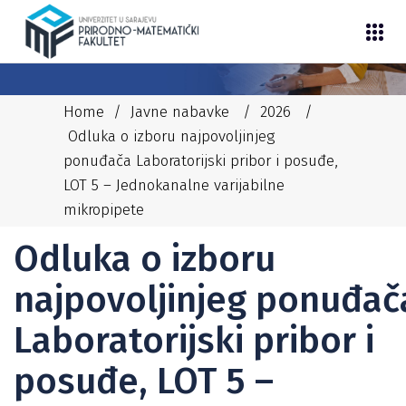
Home
/
Javne nabavke
/
2026
/
Odluka o izboru najpovoljinjeg
ponuđača Laboratorijski pribor i posuđe,
LOT 5 – Jednokanalne varijabilne
06/05/2026
JASMINA MUJKIĆ
mikropipete
2026
,
JAVNE NABAVKE
,
OTVORENI POSTUPAK 2026
Odluka o izboru
najpovoljinjeg ponuđač
Laboratorijski pribor i
posuđe, LOT 5 –