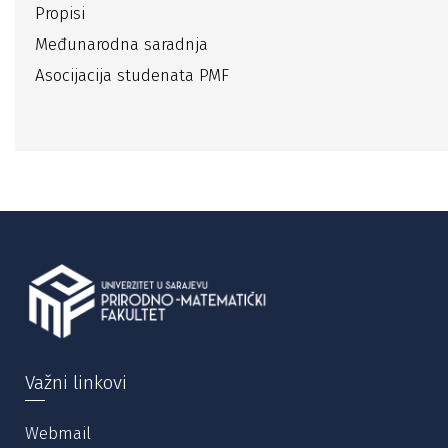
Propisi
Međunarodna saradnja
Asocijacija studenata PMF
Važni linkovi
Webmail