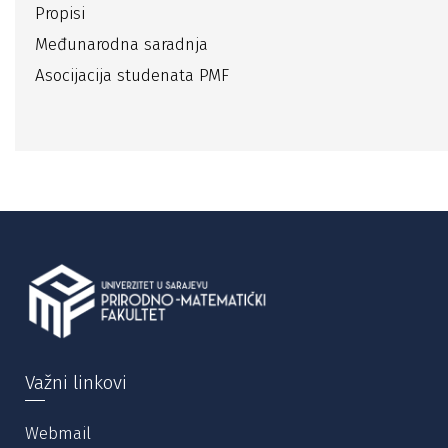
Propisi
Međunarodna saradnja
Asocijacija studenata PMF
Važni linkovi
Webmail