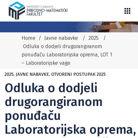
Home
/
Javne nabavke
/
2025
/
Odluka o dodjeli drugorangiranom
ponuđaču Laboratorijska oprema, LOT 1
– Laboratorijske vage
04/12/2025
JASMINA MUJKIĆ
2025
,
JAVNE NABAVKE
,
OTVORENI POSTUPAK 2025
Odluka o dodjeli
drugorangiranom
ponuđaču
Laboratorijska oprema,