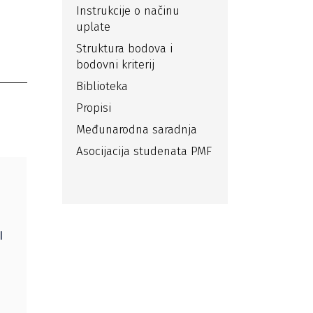
Instrukcije o načinu
uplate
Struktura bodova i
bodovni kriterij
Biblioteka
Propisi
Međunarodna saradnja
Asocijacija studenata PMF
I