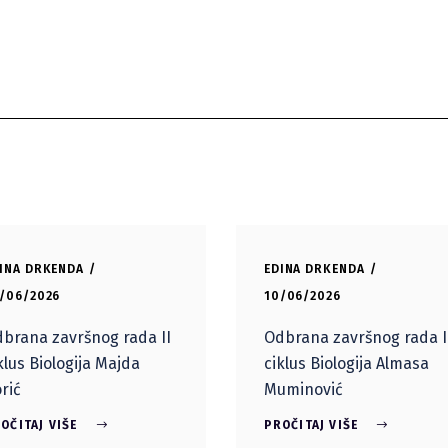
INA DRKENDA
EDINA DRKENDA
/06/2026
10/06/2026
brana završnog rada II
Odbrana završnog rada I
klus Biologija Majda
ciklus Biologija Almasa
rić
Muminović
OČITAJ VIŠE
PROČITAJ VIŠE