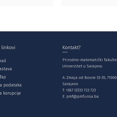
 linkovi
Kontakt?
Prirodno-matematički fakulte
ail
Univerzitet u Sarajevu
astava
aji
A: Zmaja od Bosne 33-35, 71000
Sarajevo
ta podataka
T:
+387 (0)33 723 723
a korupcije
E:
pmf@pmf.unsa.ba