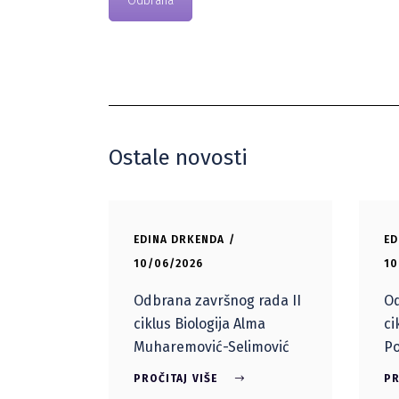
Odbrana
Ostale novosti
EDINA DRKENDA
ED
10/06/2026
10
Odbrana završnog rada II
Od
ciklus Biologija Alma
ci
Muharemović-Selimović
Po
PROČITAJ VIŠE
PR