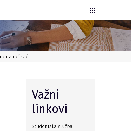
arun Zubčević
Važni
linkovi
Studentska služba