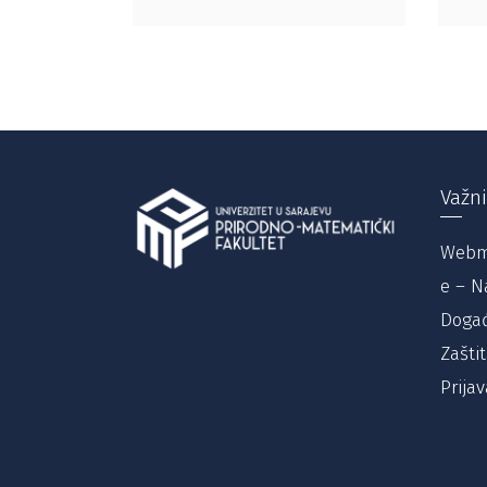
Važni
Webm
e – N
Događ
Zašti
Prijav