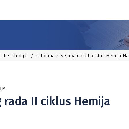
ciklus studija
/
Odbrana završnog rada II ciklus Hemija H
IJA
rada II ciklus Hemija