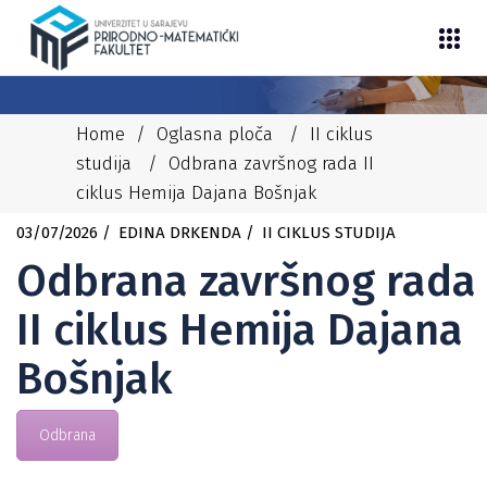
Home
/
Oglasna ploča
/
II ciklus
studija
/
Odbrana završnog rada II
ciklus Hemija Dajana Bošnjak
03/07/2026
EDINA DRKENDA
II CIKLUS STUDIJA
Odbrana završnog rada
II ciklus Hemija Dajana
Bošnjak
Odbrana