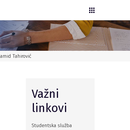
Hamid Tahirović
Važni
linkovi
Studentska služba