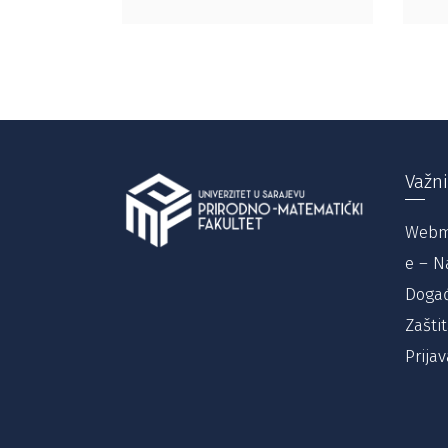
Važni
Webm
e – N
Događ
Zašti
Prijav