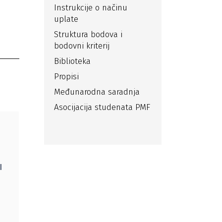
Instrukcije o načinu
uplate
Struktura bodova i
bodovni kriterij
Biblioteka
Propisi
Međunarodna saradnja
Asocijacija studenata PMF
I