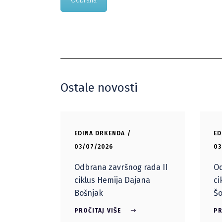
Odbrana
Ostale novosti
EDINA DRKENDA
ED
03/07/2026
03
Odbrana završnog rada II
Od
ciklus Hemija Dajana
ci
Bošnjak
Šo
PROČITAJ VIŠE
PR