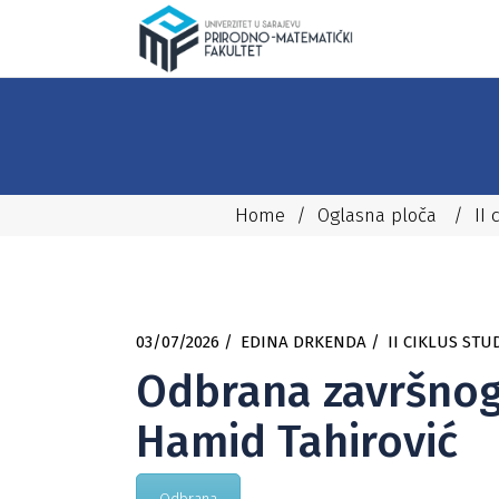
Home
/
Oglasna ploča
/
II 
03/07/2026
EDINA DRKENDA
II CIKLUS STU
Odbrana završnog r
Hamid Tahirović