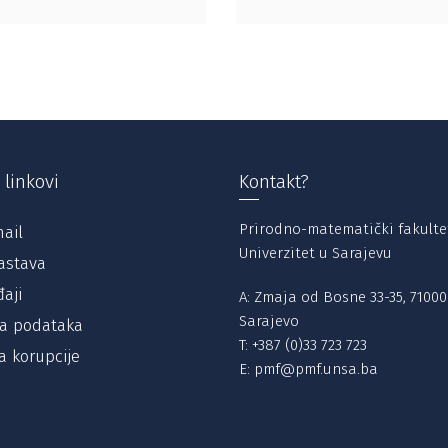
 linkovi
Kontakt?
Prirodno-matematički fakulte
ail
Univerzitet u Sarajevu
astava
aji
A: Zmaja od Bosne 33-35, 71000
Sarajevo
ta podataka
T:
+387 (0)33 723 723
a korupcije
E:
pmf@pmf.unsa.ba