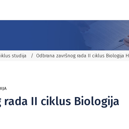
ciklus studija
/
Odbrana završnog rada II ciklus Biologija 
DIJA
ada II ciklus Biologija