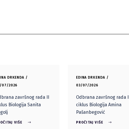
INA DRKENDA
EDINA DRKENDA
/07/2026
03/07/2026
brana završnog rada II
Odbrana završnog rada I
klus Biologija Sanita
ciklus Biologija Amina
golj
Pašanbegović
OČITAJ VIŠE
PROČITAJ VIŠE