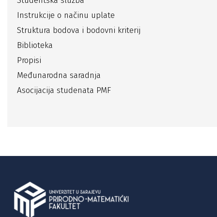
Studentska služba
Instrukcije o načinu uplate
Struktura bodova i bodovni kriterij
Biblioteka
Propisi
Međunarodna saradnja
Asocijacija studenata PMF