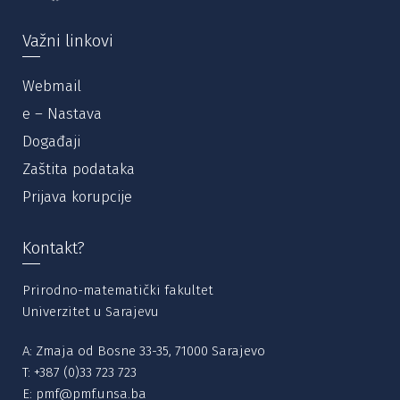
Važni linkovi
Webmail
e – Nastava
Događaji
Zaštita podataka
Prijava korupcije
Kontakt?
Prirodno-matematički fakultet
Univerzitet u Sarajevu
A: Zmaja od Bosne 33-35, 71000 Sarajevo
T:
+387 (0)33 723 723
E:
pmf@pmf.unsa.ba