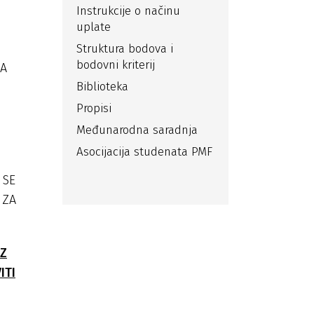
Instrukcije o načinu
uplate
Struktura bodova i
bodovni kriterij
SA
Biblioteka
Propisi
Međunarodna saradnja
Asocijacija studenata PMF
 SE
 ZA
IZ
ITI