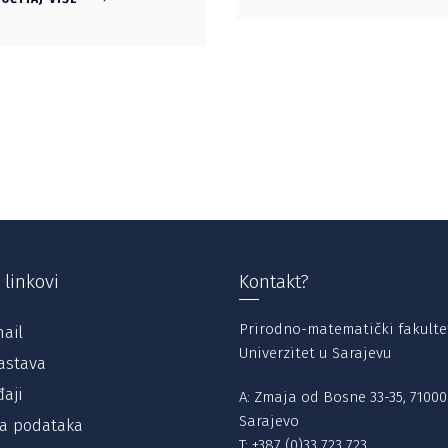
 linkovi
Kontakt?
Prirodno-matematički fakulte
ail
Univerzitet u Sarajevu
astava
aji
A: Zmaja od Bosne 33-35, 71000
Sarajevo
ta podataka
T:
+387 (0)33 723 723