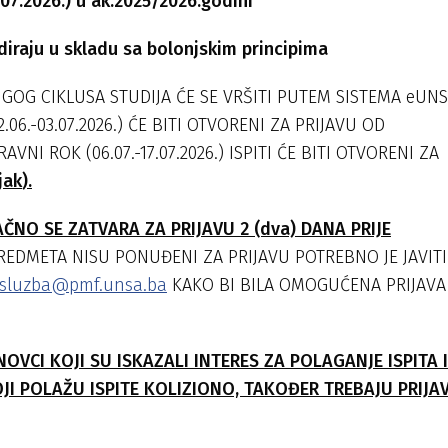
.0
7
.202
6
.) u ak.202
5
/202
6
.godini
diraju u skladu sa bolonjskim principima
UGOG CIKLUSA STUDIJA ĆE SE VRŠITI PUTEM SISTEMA eUN
2.06.-03.07.2026.) ĆE BITI OTVORENI ZA PRIJAVU OD
VNI ROK (06.07.-17.07.2026.) ISPITI ĆE BITI OTVORENI ZA
jak
).
AČNO SE ZATVARA ZA PRIJAVU 2 (dva) DANA PRIJE
REDMETA NISU PONUĐENI ZA PRIJAVU POTREBNO JE JAVITI
tsluzba@pmf.unsa.ba
KAKO BI BILA OMOGUĆENA PRIJAVA
ONOVCI
KOJI SU ISKAZALI INTERES ZA POLAGANJE ISPITA 
JI POLAŽU ISPITE KOLIZIONO,
TAKOĐER TREBAJU PRIJAV