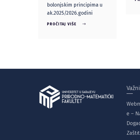
bolonjskim principima u
ak.2025/2026.godini
PROČITAJ VIŠE
Važni
Webm
e – N
Događ
Zašti