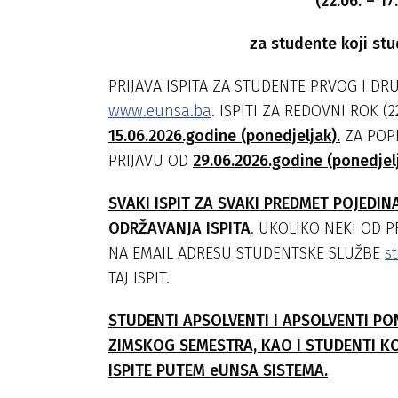
(
22
.0
6
.
–
17
za studente koji stu
PRIJAVA ISPITA ZA STUDENTE PRVOG I DR
www.eunsa.ba
. ISPITI ZA REDOVNI ROK (2
15.06
.202
6
.godine (
ponedjeljak
).
ZA POPRA
PRIJAVU OD
29
.0
6
.202
6
.godine (
ponedjel
SVAKI ISPIT ZA SVAKI PREDMET POJEDIN
ODRŽAVANJA ISPITA
. UKOLIKO NEKI OD P
NA EMAIL ADRESU STUDENTSKE SLUŽBE
s
TAJ ISPIT.
STUDENTI APSOLVENTI
I APSOLVENTI P
ZIMSKOG
SEMESTRA,
KAO I STUDENTI KO
ISPITE PUTEM eUNSA SISTEMA.