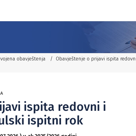
dvojena obavještenja
/
Obavještenje o prijavi ispita redovni
JA
javi ispita redovni i
lski ispitni rok