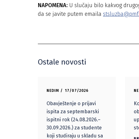
NAPOMENA:
U slučaju bilo kakvog drugog
da se javite putem emaila
stsluzba@pmf
Ostale novosti
NEDIM
17/07/2026
NE
Obavještenje o prijavi
Ko
ispita za septembarski
ob
ispitni rok (24.08.2026.–
up
30.09.2026.) za studente
st
koji studiraju u skladu sa
PR