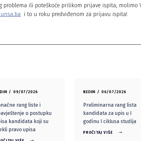
 problema ili poteškoće prilikom prijave ispita, molimo 
.unsa.ba
i to u roku predviđenom za prijavu ispita!
DIM
09/07/2026
NEDIM
06/07/2026
načne rang liste i
Preliminarna rang lista
avještenje o postupku
kandidata za upis u I
isa kandidata koji su
godinu I ciklusa studija
ekli pravo upisa
PROČITAJ VIŠE
OČITAJ VIŠE