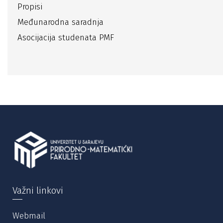
Propisi
Međunarodna saradnja
Asocijacija studenata PMF
Važni linkovi
Webmail