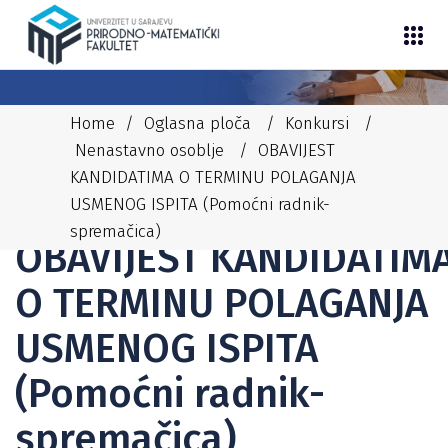
Home
/
Oglasna ploča
/
Konkursi
/
Nenastavno osoblje
/
OBAVIJEST
KANDIDATIMA O TERMINU POLAGANJA
USMENOG ISPITA (Pomoćni radnik-
08/06/2026
ADMIN
NENASTAVNO OSOBLJE
spremačica)
OBAVIJEST KANDIDATIM
O TERMINU POLAGANJA
USMENOG ISPITA
(Pomoćni radnik-
spremačica)