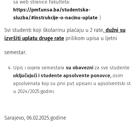
sa web stranice Fakulteta:
https://pmf.unsa.ba/studentska-
sluzba/#instrukcije-o-nacinu-uplate
)
Svi studenti koji školarinu plaćaju u 2 rate,
dužni su
izvršiti uplatu druge rate
prilikom upisa u ljetni
semestar.
Upis i ovjera semestara
su obavezni
za sve studente
uključujući i studente apsolvente ponovce,
osim
apsolvenata koji su prvi put upisani u apsolventski s
u 2024/2025.godini.
Sarajevo, 06.02.2025.godine