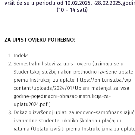
vršit će se u periodu od 10.02.2025. -28.02.2025.godi
(10 – 14 sati)
ZA UPIS I OVJERU POTREBNO:
Indeks
Semestralni listovi za upis i ovjeru (uzimaju se u
Studentskoj službi, nakon prethodno izvršene uplate
prema Instrukciji za uplate:
https://pmf.unsa.ba/wp-
content/uploads/2024/01/Upisni-materijal-za-vise-
godine-pojedinacni-obrazac-instrukcija-za-
uplatu2024.pdf
)
Dokaz o izvršenoj uplati za redovne-samofinansirajuć
i vanredne studente, ukoliko školarinu plaćaju u
ratama (Uplatu izvršiti prema Instrukcijama za uplat