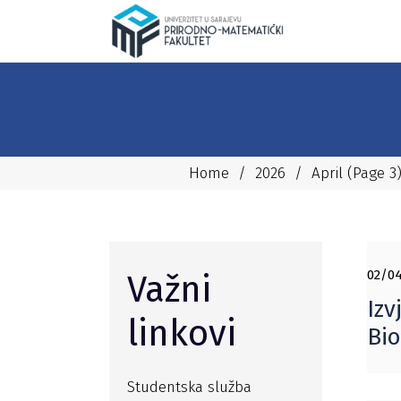
Home
/
2026
/
April
(Page 3
02/04
Važni
Izv
linkovi
Bi
Studentska služba