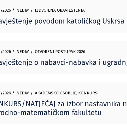
/2026
NEDIM
IZDVOJENA OBAVJEŠTENJA
vještenje povodom katoličkog Uskrsa
/2026
NEDIM
OTVORENI POSTUPAK 2026
vještenje o nabavci-nabavka i ugradnj
/2026
NEDIM
AKADEMSKO OSOBLJE
,
KONKURSI
KURS/NATJEČAJ za izbor nastavnika na
rodno-matematičkom fakultetu