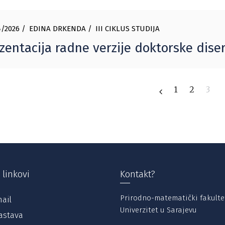
/2026
EDINA DRKENDA
III CIKLUS STUDIJA
zentacija radne verzije doktorske dise
1
2
3
 linkovi
Kontakt?
Prirodno-matematički fakulte
ail
Univerzitet u Sarajevu
astava