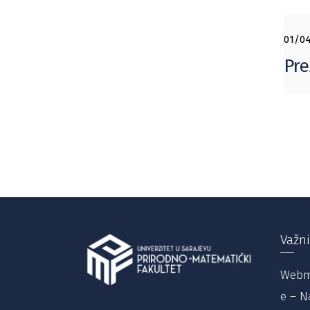
01/04
Pre
Važni
Webm
e – N