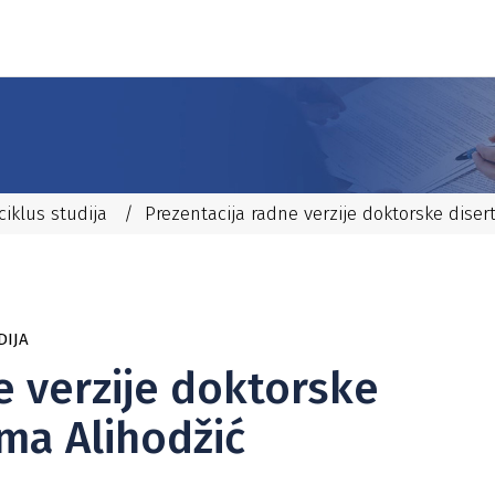
 ciklus studija
/
Prezentacija radne verzije doktorske diser
DIJA
e verzije doktorske
lma Alihodžić