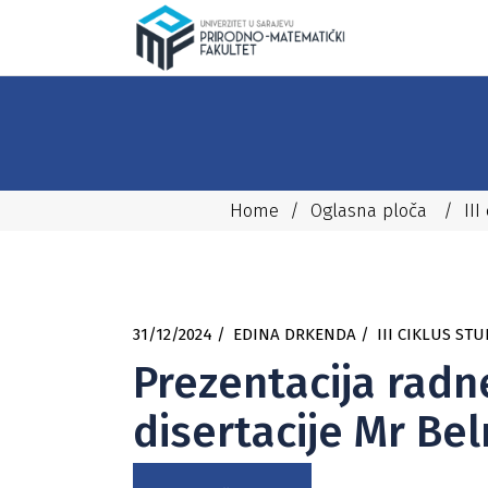
Home
/
Oglasna ploča
/
III
31/12/2024
EDINA DRKENDA
III CIKLUS STU
Prezentacija radn
disertacije Mr Be