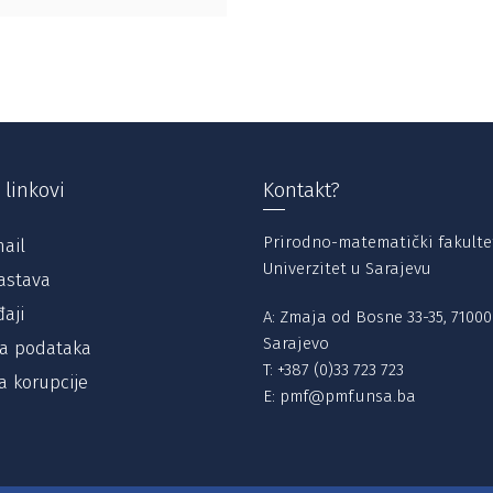
 linkovi
Kontakt?
Prirodno-matematički fakulte
ail
Univerzitet u Sarajevu
astava
aji
A: Zmaja od Bosne 33-35, 71000
Sarajevo
ta podataka
T:
+387 (0)33 723 723
a korupcije
E:
pmf@pmf.unsa.ba