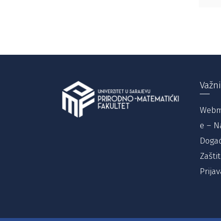
Važni
Webm
e – N
Događ
Zašti
Prijav