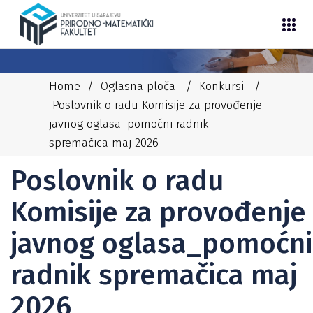
Home
/
Oglasna ploča
/
Konkursi
/
Poslovnik o radu Komisije za provođenje
javnog oglasa_pomoćni radnik
spremačica maj 2026
22/05/2026
NEDIM
KONKURSI
,
NENASTAVNO OSOBLJE
Poslovnik o radu
Komisije za provođenje
javnog oglasa_pomoćni
radnik spremačica maj
2026