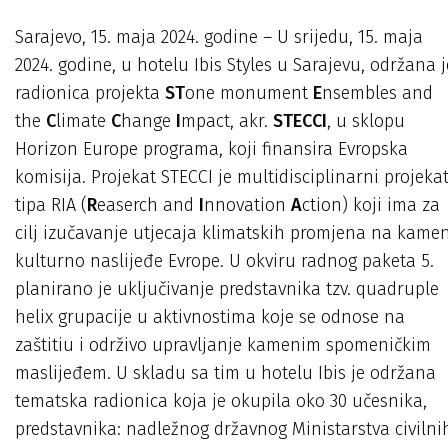
Sarajevo, 15. maja 2024. godine – U srijedu, 15. maja
2024. godine, u hotelu Ibis Styles u Sarajevu, održana j
radionica projekta
ST
one monument
E
nsembles and
the
C
limate
C
hange
I
mpact, akr.
STECCI
, u sklopu
Horizon Europe programa, koji finansira Evropska
komisija. Projekat STECCI je multidisciplinarni projeka
tipa RIA (
R
easerch and
I
nnovation
A
ction) koji ima za
cilj izučavanje utjecaja klimatskih promjena na kame
kulturno naslijeđe Evrope. U okviru radnog paketa 5.
planirano je uključivanje predstavnika tzv. quadruple
helix grupacije u aktivnostima koje se odnose na
zaštitiu i održivo upravljanje kamenim spomeničkim
maslijeđem. U skladu sa tim u hotelu Ibis je održana
tematska radionica koja je okupila oko 30 učesnika,
predstavnika: nadležnog državnog Ministarstva civilni