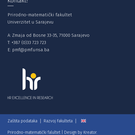
Kontakt?
Prirodno-matematički fakultet
Univerzitet u Sarajevu
A: Zmaja od Bosne 33-35, 71000 Sarajevo
T:
+387 (0)33 723 723
E:
pmf@pmf.unsa.ba
Zaštita podataka
Razvoj Fakulteta
Prirodno-matematički falultet | Design by
Kreator.