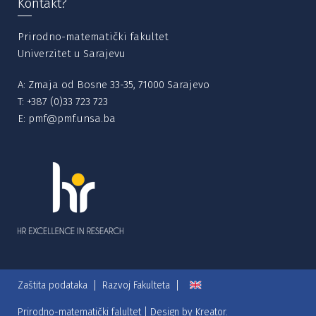
Kontakt?
Prirodno-matematički fakultet
Univerzitet u Sarajevu
A: Zmaja od Bosne 33-35, 71000 Sarajevo
T:
+387 (0)33 723 723
E:
pmf@pmf.unsa.ba
Zaštita podataka
Razvoj Fakulteta
Prirodno-matematički falultet | Design by
Kreator.