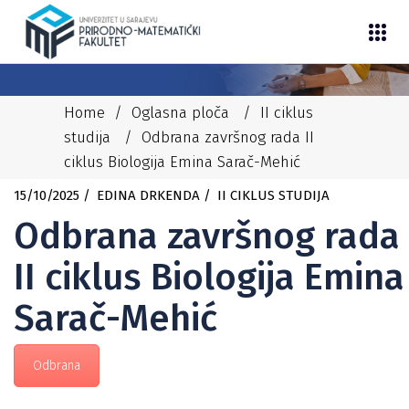
Home
/
Oglasna ploča
/
II ciklus
studija
/
Odbrana završnog rada II
ciklus Biologija Emina Sarač-Mehić
15/10/2025
EDINA DRKENDA
II CIKLUS STUDIJA
Odbrana završnog rada
II ciklus Biologija Emina
Sarač-Mehić
Odbrana