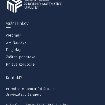
Važni linkovi
Webmail
e – Nastava
Događaji
Zaštita podataka
Prijava korupcije
Kontakt?
Prirodno-matematički fakultet
Univerzitet u Sarajevu
A: Zmaja od Bosne 33-35, 71000 Sarajevo