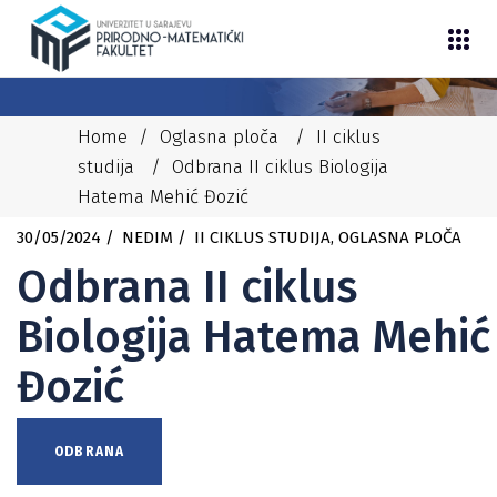
Home
/
Oglasna ploča
/
II ciklus
studija
/
Odbrana II ciklus Biologija
Hatema Mehić Đozić
30/05/2024
NEDIM
II CIKLUS STUDIJA
,
OGLASNA PLOČA
Odbrana II ciklus
Biologija Hatema Mehić
Đozić
ODBRANA