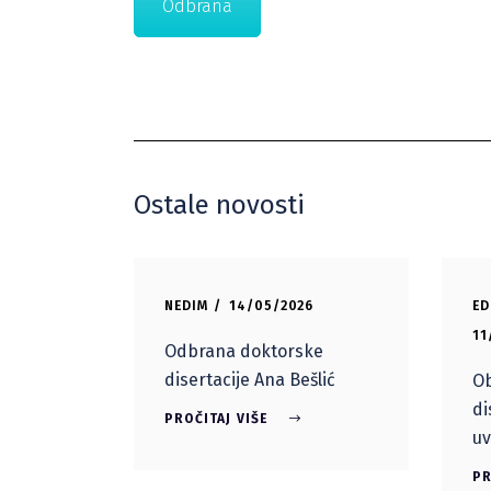
Odbrana
Ostale novosti
NEDIM
14/05/2026
ED
11
Odbrana doktorske
disertacije Ana Bešlić
Ob
di
PROČITAJ VIŠE
uv
PR