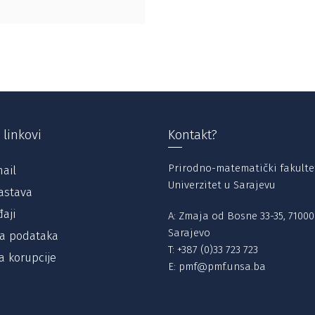
 linkovi
Kontakt?
Prirodno-matematički fakulte
ail
Univerzitet u Sarajevu
astava
aji
A: Zmaja od Bosne 33-35, 71000
Sarajevo
ta podataka
T:
+387 (0)33 723 723
a korupcije
E:
pmf@pmf.unsa.ba