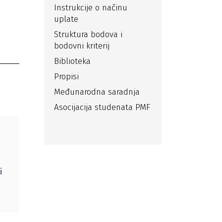
Instrukcije o načinu
uplate
Struktura bodova i
bodovni kriterij
Biblioteka
Propisi
Međunarodna saradnja
Asocijacija studenata PMF
i