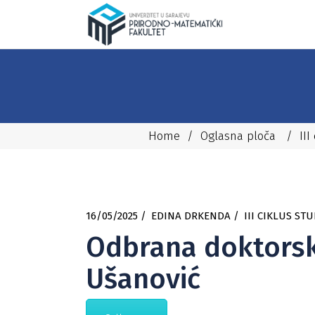
Home
/
Oglasna ploča
/
III
16/05/2025
EDINA DRKENDA
III CIKLUS STU
Odbrana doktorske
Ušanović