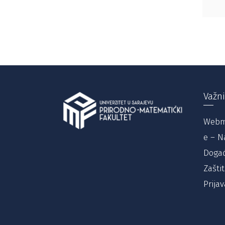
Važni
Webm
e – N
Događ
Zašti
Prijav