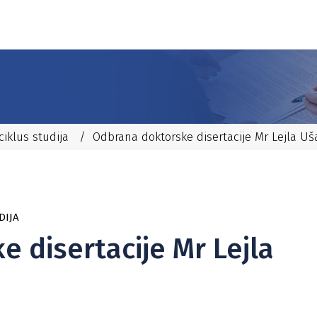
 ciklus studija
/
Odbrana doktorske disertacije Mr Lejla Uš
DIJA
 disertacije Mr Lejla