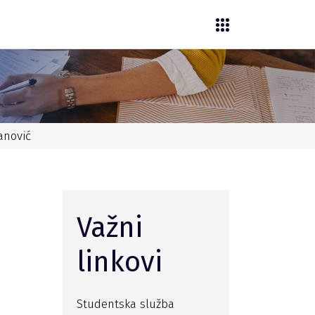
anović
Važni
linkovi
Studentska služba