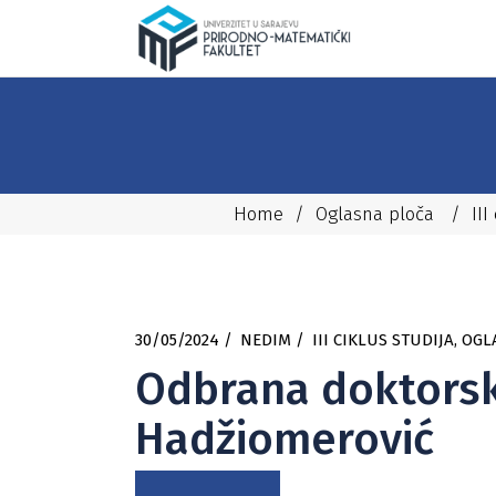
Home
/
Oglasna ploča
/
III
30/05/2024
NEDIM
III CIKLUS STUDIJA
,
OGL
Odbrana doktorske
Hadžiomerović