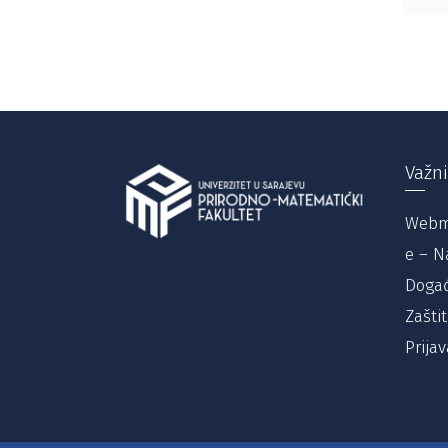
Važni
Webm
e – N
Događ
Zašti
Prijav