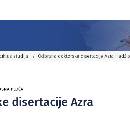
 ciklus studija
/
Odbrana doktorske disertacije Azra Hadži
ASNA PLOČA
 disertacije Azra