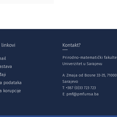
 linkovi
Kontakt?
Prirodno-matematički fakulte
ail
Univerzitet u Sarajevu
astava
aji
A: Zmaja od Bosne 33-35, 71000
Sarajevo
ta podataka
T:
+387 (0)33 723 723
a korupcije
E:
pmf@pmf.unsa.ba