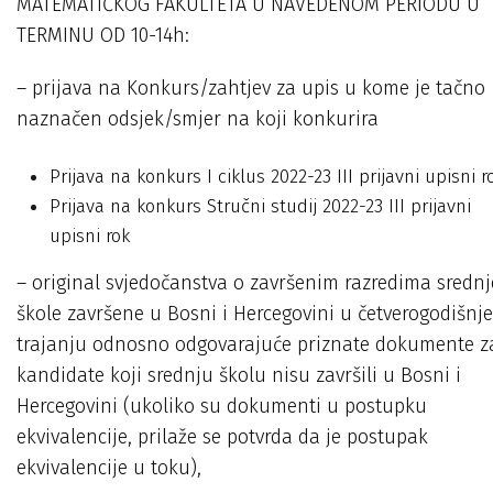
MATEMATIČKOG FAKULTETA U NAVEDENOM PERIODU U
TERMINU OD 10-14h:
– prijava na Konkurs/zahtjev za upis u kome je tačno
naznačen odsjek/smjer na koji konkurira
Prijava na konkurs I ciklus 2022-23 III prijavni upisni r
Prijava na konkurs Stručni studij 2022-23 III prijavni
upisni rok
– original svjedočanstva o završenim razredima srednj
škole završene u Bosni i Hercegovini u četverogodišnj
trajanju odnosno odgovarajuće priznate dokumente z
kandidate koji srednju školu nisu završili u Bosni i
Hercegovini (ukoliko su dokumenti u postupku
ekvivalencije, prilaže se potvrda da je postupak
ekvivalencije u toku),