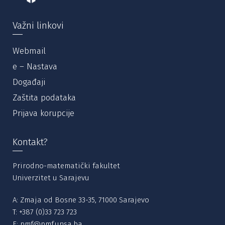
Važni linkovi
Webmail
e – Nastava
Događaji
Zaštita podataka
Prijava korupcije
Kontakt?
Prirodno-matematički fakultet
Univerzitet u Sarajevu
A: Zmaja od Bosne 33-35, 71000 Sarajevo
T:
+387 (0)33 723 723
E:
pmf@pmf.unsa.ba