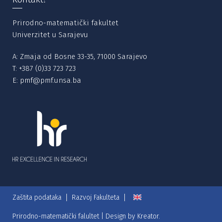
Prirodno-matematički fakultet
Univerzitet u Sarajevu
A: Zmaja od Bosne 33-35, 71000 Sarajevo
T:
+387 (0)33 723 723
E:
pmf@pmf.unsa.ba
Zaštita podataka
Razvoj Fakulteta
Prirodno-matematički falultet | Design by
Kreator.