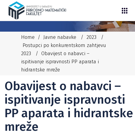
Home
/
Javne nabavke
/
2023
/
Postupci po konkurentskom zahtjevu
2023
/
Obavijest o nabavci –
ispitivanje ispravnosti PP aparata i
13/06/2023
NEDIM
hidrantske mreže
POSTUPCI PO KONKURENTSKOM ZAHTJEVU 2023
Obavijest o nabavci –
ispitivanje ispravnosti
PP aparata i hidrantske
mreže