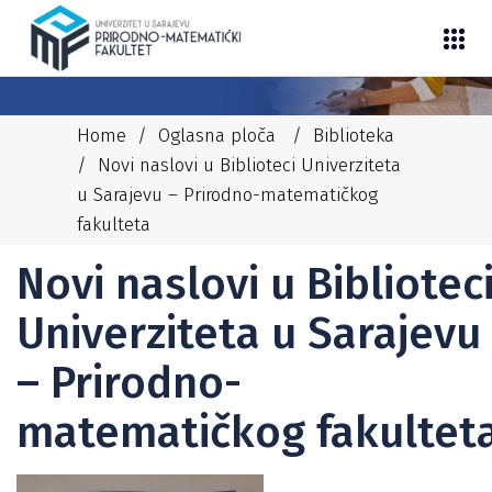
Home
/
Oglasna ploča
/
Biblioteka
/
Novi naslovi u Biblioteci Univerziteta
u Sarajevu – Prirodno-matematičkog
fakulteta
21/02/2025
EDITA S
BIBLIOTEKA
Novi naslovi u Bibliotec
Univerziteta u Sarajevu
– Prirodno-
matematičkog fakultet