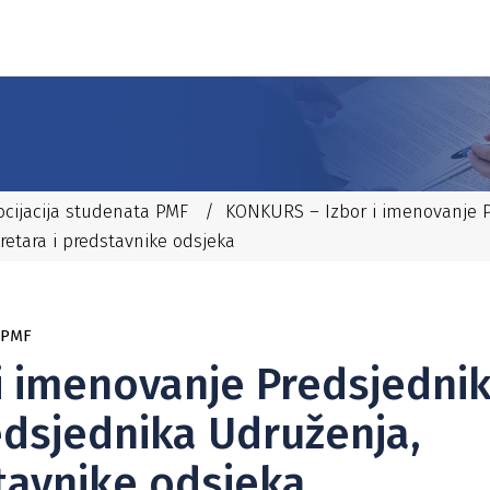
ocijacija studenata PMF
/
KONKURS – Izbor i imenovanje P
retara i predstavnike odsjeka
 PMF
i imenovanje Predsjedni
edsjednika Udruženja,
tavnike odsjeka