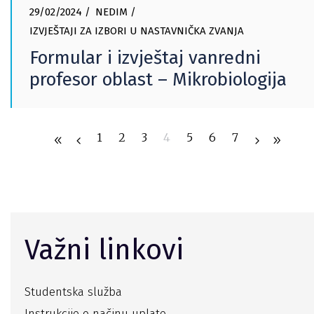
29/02/2024
NEDIM
IZVJEŠTAJI ZA IZBORI U NASTAVNIČKA ZVANJA
Formular i izvještaj vanredni
profesor oblast – Mikrobiologija
1
2
3
4
5
6
7
Važni linkovi
Studentska služba
Instrukcije o načinu uplate