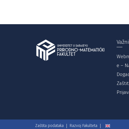
Važni
Webm
e – N
Događ
Zašti
Prijav
Zaštita podataka
Razvoj Fakulteta