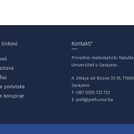
 linkovi
Kontakt?
Prirodno-matematički fakulte
ail
Univerzitet u Sarajevu
astava
aji
A: Zmaja od Bosne 33-35, 71000
Sarajevo
ta podataka
T:
+387 (0)33 723 723
a korupcije
E:
pmf@pmf.unsa.ba