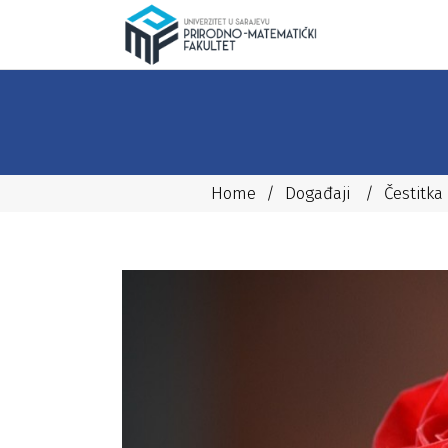
Home
/
Događaji
/
Čestitk