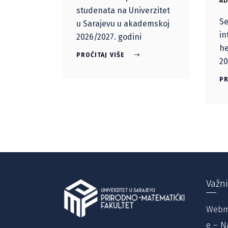
AD
studenata na Univerzitet
Se
u Sarajevu u akademskoj
in
2026/2027. godini
he
PROČITAJ VIŠE
20
PR
Važni
Webm
e – N