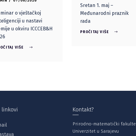
MIN
07/06/2026
Sretan 1. maj –
minar o vještačkoj
Međunarodni praznik
teligenciji u nastavi
rada
mije u okviru ICCCEB&H
PROČITAJ VIŠE
26
OČITAJ VIŠE
 linkovi
Kontakt?
Prirodno-matematički fakulte
ail
Univerzitet u Sarajevu
astava