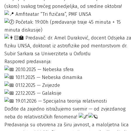
(skoro) svakog trećeg ponedjeljka, od sredine oktobra!
Amfiteatar “Tri fizičara”, PMF UNSA
Početak: 19:00h (predavanje traje 45 minuta + 15
minuta diskusije)
Predavač: dr. Amel Duraković, docent Odsjeka z
fiziku UNSA, doktorat iz astrofizike pod mentorstvom dr.
Subir Sarkara sa Univerziteta u Oxfordu
Raspored predavanja:
20.10.2025 — Nebeska sfera
10.11.2025 — Nebeska dinamika
01.12.2025 — Zvijezde
22.12.2025 — Galaksije
19.01.2026 — Specijalna teorija relativnosti
Dođite da zajedno istražujemo svemir — od zvjezdanog
neba do relativističkih fenomena!
Predavanja su otvorena za širu javnost, a maloljetna lica