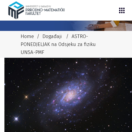
Home
/
Događaji
/
ASTRO-
PONEDJELJAK na Odsjeku za fiziku
UNSA-PMF