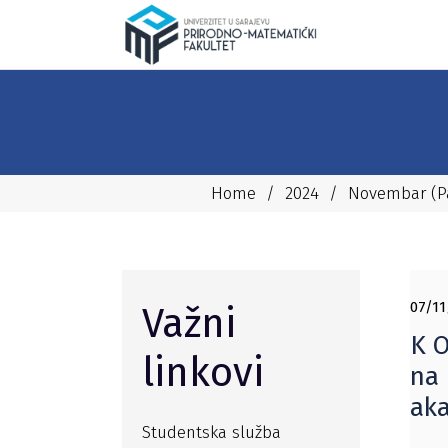
Home
/
2024
/
Novembar
(P
07/11
Važni
K O
linkovi
na 
aka
Studentska služba