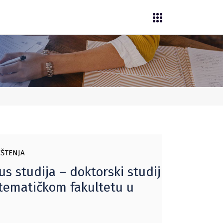
EŠTENJA
us studija – doktorski studij
atematičkom fakultetu u