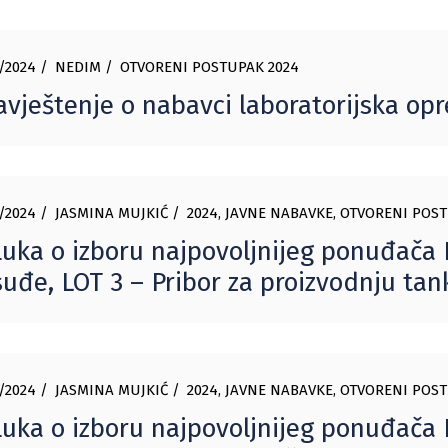
/2024
NEDIM
OTVORENI POSTUPAK 2024
vještenje o nabavci laboratorijska o
/2024
JASMINA MUJKIĆ
2024
,
JAVNE NABAVKE
,
OTVORENI POST
uka o izboru najpovoljnijeg ponuđača L
uđe, LOT 3 – Pribor za proizvodnju tan
/2024
JASMINA MUJKIĆ
2024
,
JAVNE NABAVKE
,
OTVORENI POST
uka o izboru najpovoljnijeg ponuđača L