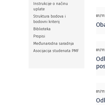
Instrukcije o načinu
uplate
01/11
Struktura bodova i
bodovni kriterij
Oba
Biblioteka
Propisi
Međunarodna saradnja
01/11
Asocijacija studenata PMF
Odl
pos
01/11
Odl