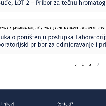
uđe, LOT 2 – Pribor za tečnu hromatogr
/2024
JASMINA MUJKIĆ
2024
,
JAVNE NABAVKE
,
OTVORENI POST
uka o poništenju postupka Laboratorijs
oratorijski pribor za odmjeravanje i p
1
2
3
 linkovi
Kontakt?