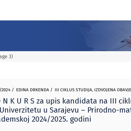
age 3)
/2024
EDINA DRKENDA
III CIKLUS STUDIJA
,
IZDVOJENA OBAVJ
 N K U R S za upis kandidata na III cikl
Univerzitetu u Sarajevu – Prirodno-m
demskoj 2024/2025. godini