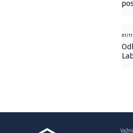
pos
01/11
Odl
Lab
Važni