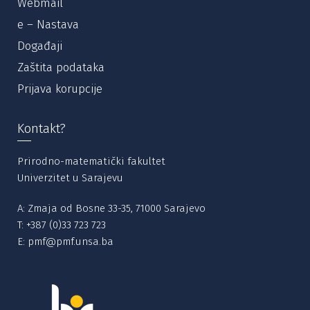
Webmail
e – Nastava
Događaji
Zaštita podataka
Prijava korupcije
Kontakt?
Prirodno-matematički fakultet
Univerzitet u Sarajevu
A: Zmaja od Bosne 33-35, 71000 Sarajevo
T:
+387 (0)33 723 723
E:
pmf@pmf.unsa.ba