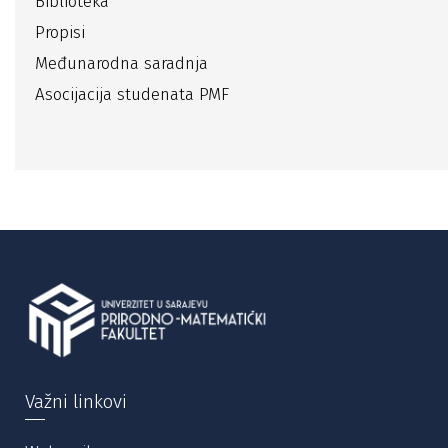
Biblioteka
Propisi
Međunarodna saradnja
Asocijacija studenata PMF
Važni linkovi