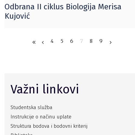
Odbrana II ciklus Biologija Merisa
Kujović
4
5
6
7
8
9
Važni linkovi
Studentska služba
Instrukcije o načinu uplate
Struktura bodova i bodovni kriterij